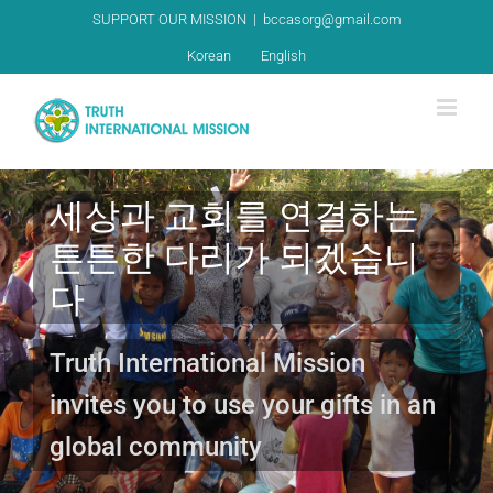
Skip
SUPPORT OUR MISSION
|
bccasorg@gmail.com
to
Korean
English
content
세상과 교회를 연결하는
튼튼한 다리가 되겠습니
다
Truth International Mission
invites you to use your gifts in an
global community