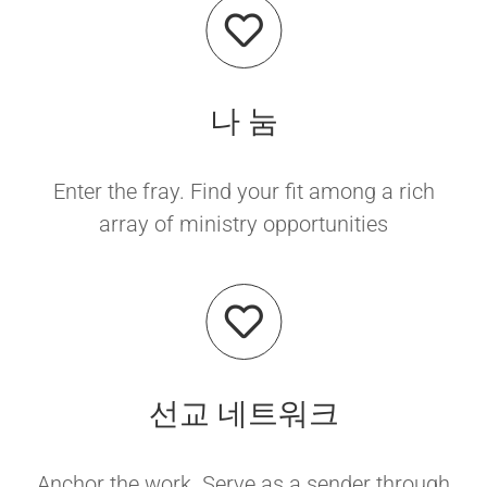
나 눔
Enter the fray. Find your fit among a rich
array of ministry opportunities
선교 네트워크
Anchor the work. Serve as a sender through